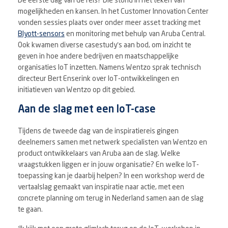
De eerste dag van de reis? Die stond in het teken van
mogelijkheden en kansen. In het Customer Innovation Center
vonden sessies plaats over onder meer asset tracking met
Blyott-sensors
en monitoring met behulp van Aruba Central.
Ook kwamen diverse casestudy’s aan bod, om inzicht te
geven in hoe andere bedrijven en maatschappelijke
organisaties IoT inzetten. Namens Wentzo sprak technisch
directeur Bert Enserink over IoT-ontwikkelingen en
initiatieven van Wentzo op dit gebied.
Aan de slag met een IoT-case
Tijdens de tweede dag van de inspiratiereis gingen
deelnemers samen met netwerk specialisten van Wentzo en
product ontwikkelaars van Aruba aan de slag. Welke
vraagstukken liggen er in jouw organisatie? En welke IoT-
toepassing kan je daarbij helpen? In een workshop werd de
vertaalslag gemaakt van inspiratie naar actie, met een
concrete planning om terug in Nederland samen aan de slag
te gaan.