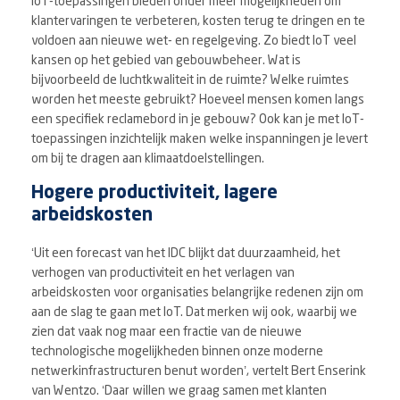
IoT-toepassingen bieden onder meer mogelijkheden om
klantervaringen te verbeteren, kosten terug te dringen en te
voldoen aan nieuwe wet- en regelgeving. Zo biedt IoT veel
kansen op het gebied van gebouwbeheer. Wat is
bijvoorbeeld de luchtkwaliteit in de ruimte? Welke ruimtes
worden het meeste gebruikt? Hoeveel mensen komen langs
een specifiek reclamebord in je gebouw? Ook kan je met IoT-
toepassingen inzichtelijk maken welke inspanningen je levert
om bij te dragen aan klimaatdoelstellingen.
Hogere productiviteit, lagere
arbeidskosten
‘Uit een forecast van het IDC blijkt dat duurzaamheid, het
verhogen van productiviteit en het verlagen van
arbeidskosten voor organisaties belangrijke redenen zijn om
aan de slag te gaan met IoT. Dat merken wij ook, waarbij we
zien dat vaak nog maar een fractie van de nieuwe
technologische mogelijkheden binnen onze moderne
netwerkinfrastructuren benut worden’, vertelt Bert Enserink
van Wentzo. ‘Daar willen we graag samen met klanten