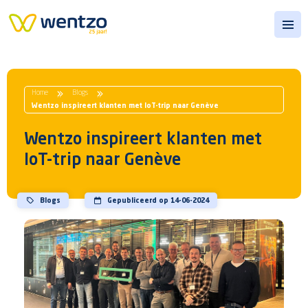
Open
Home
Blogs
Wentzo inspireert klanten met IoT-trip naar Genève
Wentzo inspireert klanten met
IoT-trip naar Genève
Blogs
Gepubliceerd op 14-06-2024