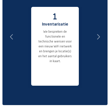
1
Inventarisatie
Des
We bespreken de
Op basis
functionele en
programma v
technische wensen voor
een Site Sur
een nieuw WiFi netwerk
we een t
en brengen je locatie(s)
ontwerp 
en het aantal gebruikers
bijbeh
in kaart.
kostenraming 
netwer