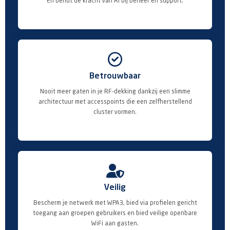
En benut de kracht van AI bij beheer en support.

Betrouwbaar
Nooit meer gaten in je RF-dekking dankzij een slimme
architectuur met accesspoints die een zelfherstellend
cluster vormen.

Veilig
Bescherm je netwerk met WPA3, bied via profielen gericht
toegang aan groepen gebruikers en bied veilige openbare
WiFi aan gasten.