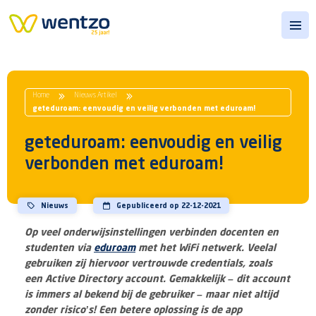
Open
Home
Nieuws Artikel
geteduroam: eenvoudig en veilig verbonden met eduroam!
geteduroam: eenvoudig en veilig
verbonden met eduroam!
Nieuws
Gepubliceerd op 22-12-2021
Op veel onderwijsinstellingen verbinden docenten en
studenten via
eduroam
met het WiFi netwerk. Veelal
gebruiken zij hiervoor vertrouwde credentials, zoals
een Active Directory account. Gemakkelijk – dit account
is immers al bekend bij de gebruiker – maar niet altijd
zonder risico’s! Een betere oplossing is de app