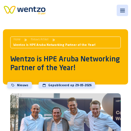
Open
Home
Nieuws Artikel
Wentzo is HPE Aruba Networking Partner of the Year!
Wentzo is HPE Aruba Networking
Partner of the Year!
Nieuws
Gepubliceerd op 29-05-2026