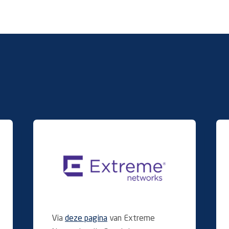
Via
deze pagina
van Extreme