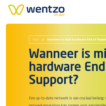
Home
Wanneer is mijn hardware End of Suppo
Wanneer is mi
hardware End
Support?
Een up-to-date netwerk is van cruciaal belang;
netwerkapparatuur kan zorgen voor aanzienlijke 