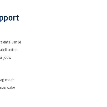
upport
t data van je
abrikanten.
or jouw
raag meer
nze sales