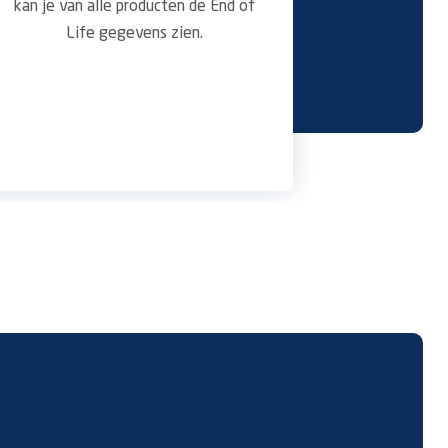
kan je van alle producten de End of
pagina
per 
Life gegevens zien.
of 