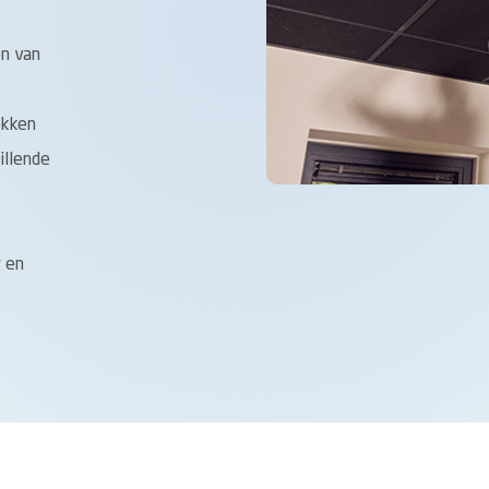
en van
ekken
illende
g en