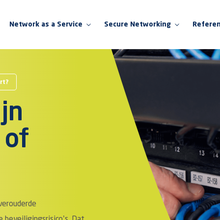
Network as a Service
Secure Networking
Referen
Network as a Service
Secure Networking
rt?
Switching as a Service
Switching
jn
WiFi as a Service
WiFi
NaaS voor het onderwijs
Firewall
 of
NaaS voor de zorg
Network Access Control
NaaS voor de retail
Network Insight
SD-WAN
 verouderde
Security Insight
beveiligingsrisico’s. Dat