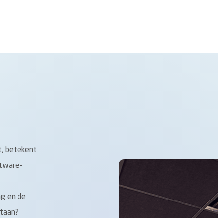
t, betekent
ftware-
ing en de
staan?