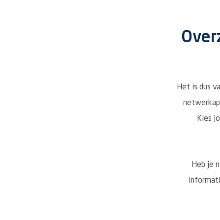
Overz
Het is dus v
netwerkapp
Kies j
Heb je n
informat