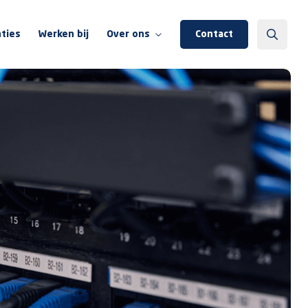
ties
Werken bij
Over ons
Contact
Over ons
Team Wentzo
Wentzo Foundation
Onze partners
Kennisbank
Events