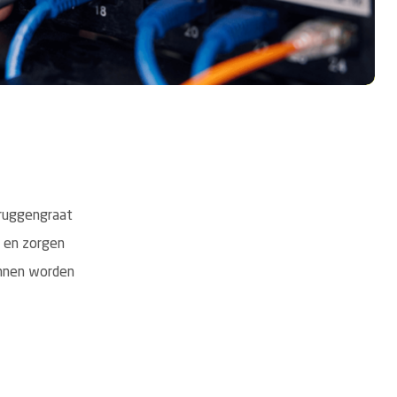
 ruggengraat
k en zorgen
unnen worden