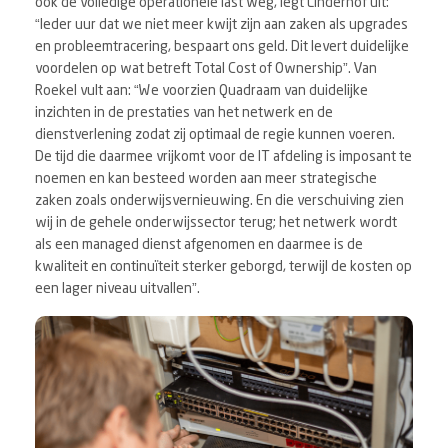
ook de volledige operationele last weg, legt Linderhof uit:
“Ieder uur dat we niet meer kwijt zijn aan zaken als upgrades
en probleemtracering, bespaart ons geld. Dit levert duidelijke
voordelen op wat betreft Total Cost of Ownership”. Van
Roekel vult aan: “We voorzien Quadraam van duidelijke
inzichten in de prestaties van het netwerk en de
dienstverlening zodat zij optimaal de regie kunnen voeren.
De tijd die daarmee vrijkomt voor de IT afdeling is imposant te
noemen en kan besteed worden aan meer strategische
zaken zoals onderwijsvernieuwing. En die verschuiving zien
wij in de gehele onderwijssector terug; het netwerk wordt
als een managed dienst afgenomen en daarmee is de
kwaliteit en continuïteit sterker geborgd, terwijl de kosten op
een lager niveau uitvallen”.