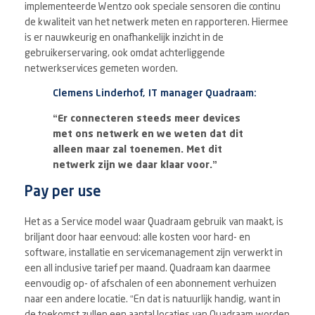
implementeerde Wentzo ook speciale sensoren die continu
de kwaliteit van het netwerk meten en rapporteren. Hiermee
is er nauwkeurig en onafhankelijk inzicht in de
gebruikerservaring, ook omdat achterliggende
netwerkservices gemeten worden.
Clemens Linderhof, IT manager Quadraam:
“Er connecteren steeds meer devices
met ons netwerk en we weten dat dit
alleen maar zal toenemen. Met dit
netwerk zijn we daar klaar voor.”
Pay per use
Het as a Service model waar Quadraam gebruik van maakt, is
briljant door haar eenvoud: alle kosten voor hard- en
software, installatie en servicemanagement zijn verwerkt in
een all inclusive tarief per maand. Quadraam kan daarmee
eenvoudig op- of afschalen of een abonnement verhuizen
naar een andere locatie. “En dat is natuurlijk handig, want in
de toekomst zullen een aantal locaties van Quadraam worden