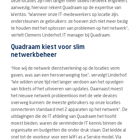
deze locaties zijn niet langer meer skilled netwerk engineers
aanwezig, hiervoor rekent Quadraam op de expertise van
Wentzo. “Wanneer onze IT-medewerkers op locatie zijn,
ondersteunen ze gebruikers: ze hoeven zich niet meer bezig
te houden met het oplossen van problemen op het netwerk”,
vertelt Clemens Linderhof, IT manager bij Quadraam.
Quadraam kiest voor slim
netwerkbeheer
“Hoe wij de netwerk dienstverlening op de locaties vorm
gaven, was aan een heroverweging toe”, vervolgt Linderhof.
“We wilden onze tijd niet langer verdoen aan het opvolgen
van tickets of het uitvoeren van updates. Daarnaast moest
het nieuwe netwerk probleemloos met de vele devices
overweg kunnen: de meeste gebruikers op onze locaties
connecteren standaard met 2 apparaten op het netwerk”. De
uitdagingen die de IT afdeling van Quadraam het hoofd
moest bieden, waren de verminderde IT kennis binnen de
organisatie en budgetten die onder druk staan. Dat leidde al
snel tot de voorkeur voor een WiFi as a Service model. Via