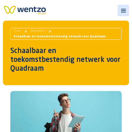
Open
Home
Referenties
Schaalbaar en toekomstbestendig netwerk voor Quadraam
Schaalbaar en
toekomstbestendig netwerk voor
Quadraam