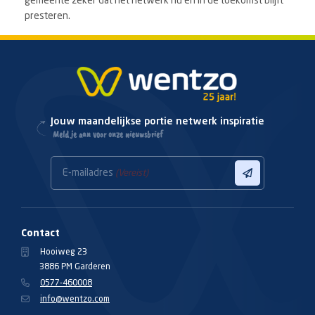
gemeente zeker dat het netwerk nu én in de toekomst blijft
presteren.
Jouw maandelijkse portie netwerk inspiratie
Meld je aan voor onze nieuwsbrief
E-mailadres
(Vereist)
Contact
Hooiweg 23
3886 PM Garderen
0577-460008
info@wentzo.com