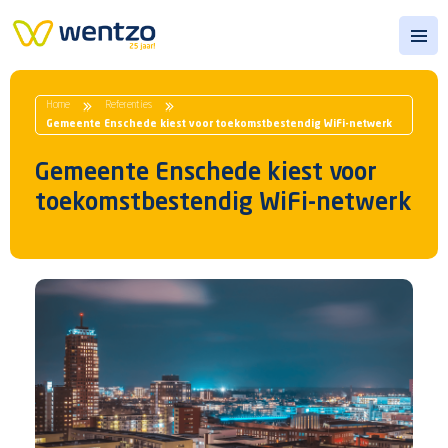
Open
Home
Referenties
Gemeente Enschede kiest voor toekomstbestendig WiFi-netwerk
Gemeente Enschede kiest voor
toekomstbestendig WiFi-netwerk