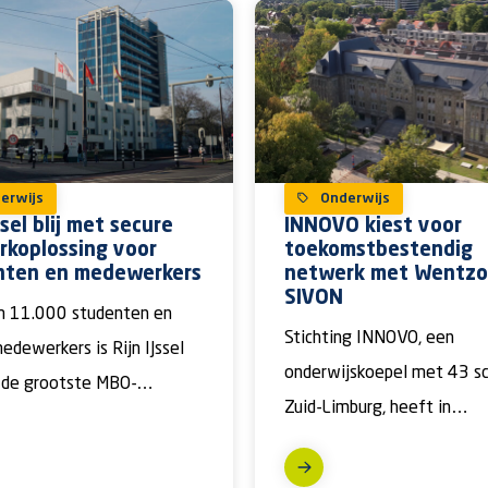
erwijs
Onderwijs
ssel blij met secure
INNOVO kiest voor
koplossing voor
toekomstbestendig
nten en medewerkers
netwerk met Wentzo
SIVON
m 11.000 studenten en
Stichting INNOVO, een
dewerkers is Rijn IJssel
onderwijskoepel met 43 sc
 de grootste MBO-
Zuid-Limburg, heeft in
gen in Gelderland. Juist
samenwerking met Wentz
is […]
SIVON een grote stap gez