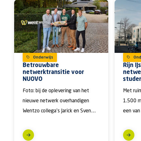
Onderwijs
Ond
Betrouwbare
Rijn IJ
netwerktransitie voor
netwer
NUOVO
stude
Foto: bij de oplevering van het
Met rui
nieuwe netwerk overhandigen
1.500 me
Wentzo collega’s Jarick en Sven
een van
een borrelplank aan team ICT van
instellin
[…]
daarom 