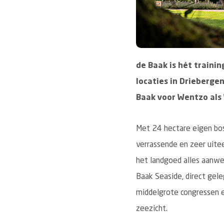
de Baak is hét traini
locaties in Drieberge
Baak voor Wentzo als 
Met 24 hectare eigen bos
verrassende en zeer uit
het landgoed alles aanwe
Baak Seaside, direct gele
middelgrote congressen e
zeezicht.