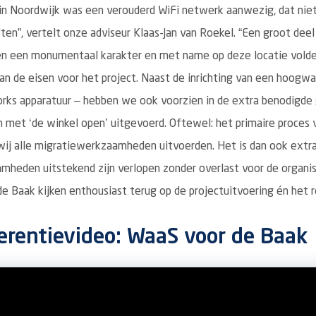
 in Noordwijk was een verouderd WiFi netwerk aanwezig, dat nie
ten”, vertelt onze adviseur Klaas-Jan van Roekel. “Een groot de
n een monumentaal karakter en met name op deze locatie vold
n de eisen voor het project. Naast de inrichting van een hoogw
rks apparatuur – hebben we ook voorzien in de extra benodigde
met ‘de winkel open’ uitgevoerd. Oftewel: het primaire proces
 wij alle migratiewerkzaamheden uitvoerden. Het is dan ook extr
mheden uitstekend zijn verlopen zonder overlast voor de organisa
 Baak kijken enthousiast terug op de projectuitvoering én het r
ferentievideo: WaaS voor de Baak