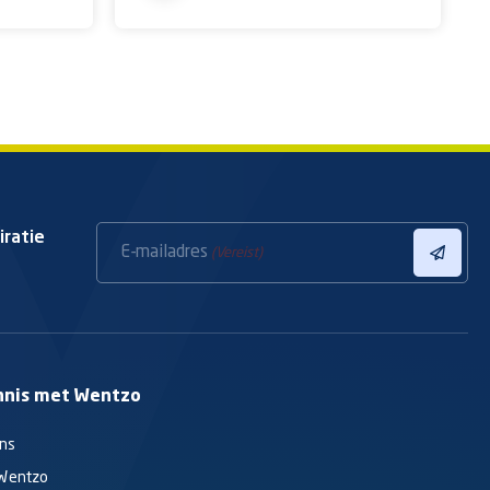
iratie
E-mailadres
(Vereist)
nnis met Wentzo
ons
Wentzo