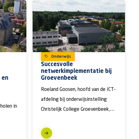
Onderwijs
Succesvolle
netwerkimplementatie bij
 en
Groevenbeek
Roeland Goosen, hoofd van de ICT-
afdeling bij onderwijsinstelling
holen in
Christelijk College Groevenbeek,
deelt in deze referentievideo zijn
o en
ervaringen met de recente […]
et […]