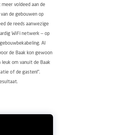
t meer voldeed aan de
el van de gebouwen op
eed de reeds aanwezige
aardig WiFi netwerk – op
 gebouwbekabeling. Al
 voor de Baak kon gewoon
a leuk om vanuit de Baak
tie of de gasten!”.
esultaat.