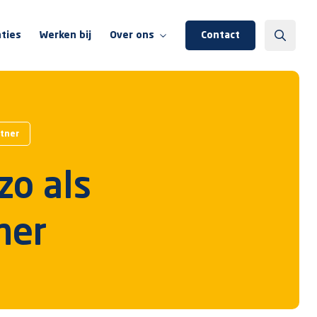
ties
Werken bij
Over ons
Contact
Over ons
Team Wentzo
rtner
Wentzo Foundation
zo als
Onze partners
Kennisbank
ner
Events