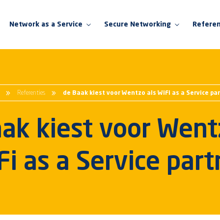
Network as a Service
Secure Networking
Referen
Network as a Service
Secure Networking
Switching as a Service
Switching
Referenties
de Baak kiest voor Wentzo als WiFi as a Service pa
WiFi as a Service
WiFi
ak kiest voor Went
NaaS voor het onderwijs
Firewall
NaaS voor de zorg
Network Access Control
Fi as a Service part
NaaS voor de retail
Network Insight
SD-WAN
Security Insight