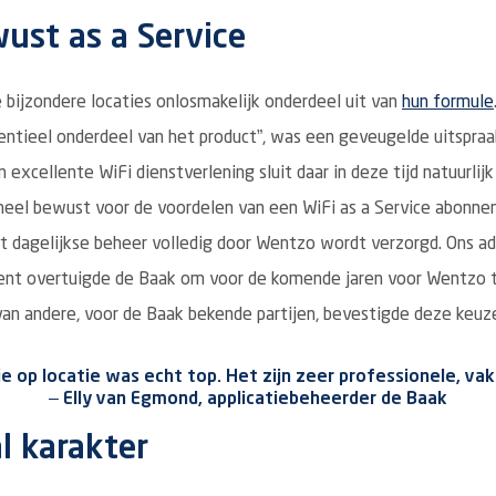
ust as a Service
bijzondere locaties onlosmakelijk onderdeel uit van
hun formule
entieel onderdeel van het product”, was een geveugelde uitspraak
 excellente WiFi dienstverlening sluit daar in deze tijd natuurlij
heel bewust voor de voordelen van een WiFi as a Service abonn
et dagelijkse beheer volledig door Wentzo wordt verzorgd. Ons ad
ent overtuigde de Baak om voor de komende jaren voor Wentzo te
van andere, voor de Baak bekende partijen, bevestigde deze keuz
e op locatie was echt top. Het zijn zeer professionele, va
– Elly van Egmond, applicatiebeheerder de Baak
 karakter