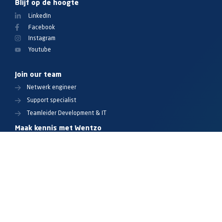
Blijf op de hoogte
LinkedIn
Facebook
Instagram
Youtube
Join our team
Netwerk engineer
Support specialist
Teamleider Development & IT
Maak kennis met Wentzo
Over ons
Team Wentzo
Onze partners
Kennisbank
Events
Sitemap
Privacybeleid
Algemene Voorwaarden
Disclaimer