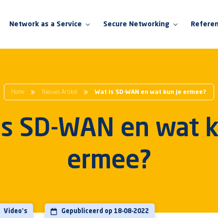
Network as a Service
Secure Networking
Referen
Network as a Service
Secure Networking
Switching as a Service
Switching
Home
Nieuws Artikel
Wat is SD-WAN en wat kun je ermee?
WiFi as a Service
WiFi
is SD-WAN en wat k
NaaS voor het onderwijs
Firewall
NaaS voor de zorg
Network Access Control
ermee?
NaaS voor de retail
Network Insight
SD-WAN
Video’s
Gepubliceerd op 18-08-2022
Security Insight