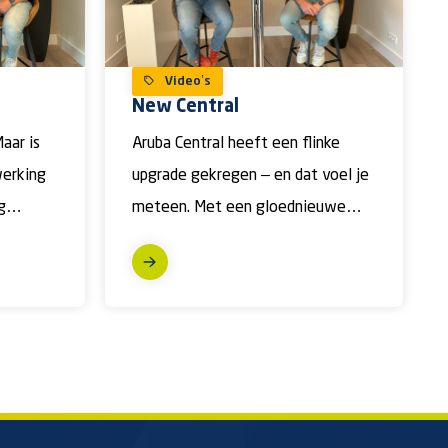
Video’s
New Central
aar is
Aruba Central heeft een flinke
werking
upgrade gekregen – en dat voel je
g
meteen. Met een gloednieuwe
ss
user interface, verbeterde
navigatie […]