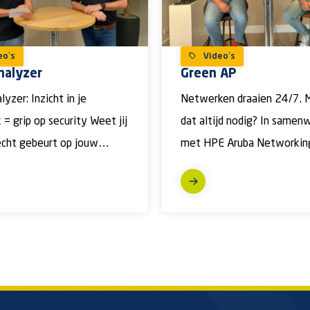
eo’s
Video’s
nalyzer
Green AP
lyzer: Inzicht in je
Netwerken draaien 24/7. M
= grip op security Weet jij
dat altijd nodig? In samen
écht gebeurt op jouw
met HPE Aruba Networkin
? Of ben […]
onderzochten we hoe acce
points slimmer […]