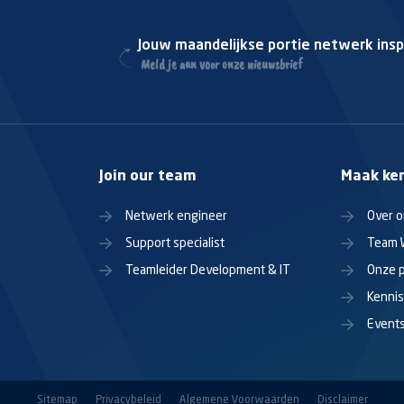
Jouw maandelijkse portie netwerk insp
Meld je aan voor onze nieuwsbrief
Join our team
Maak ke
Netwerk engineer
Over 
Support specialist
Team 
Teamleider Development & IT
Onze 
Kenni
Event
Sitemap
Privacybeleid
Algemene Voorwaarden
Disclaimer