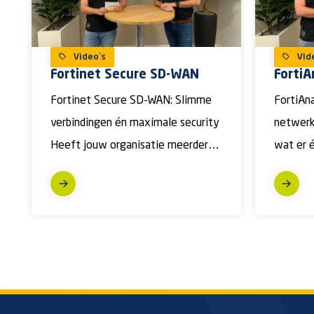
Video’s
Vid
Fortinet Secure SD-WAN
FortiA
Fortinet Secure SD-WAN: Slimme
FortiAna
verbindingen én maximale security
netwerk 
Heeft jouw organisatie meerdere
wat er 
vestigingen en worstel je met
netwerk
dure MPLS-verbindingen? Dan […]