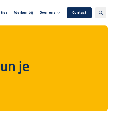
ties
Werken bij
Over ons
Contact
Over ons
Team Wentzo
Wentzo Foundation
un je
Onze partners
Kennisbank
Events