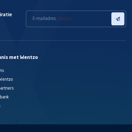
iratie
E-mailadres
(Vereist)
nnis met Wentzo
ons
Wentzo
partners
sbank
s