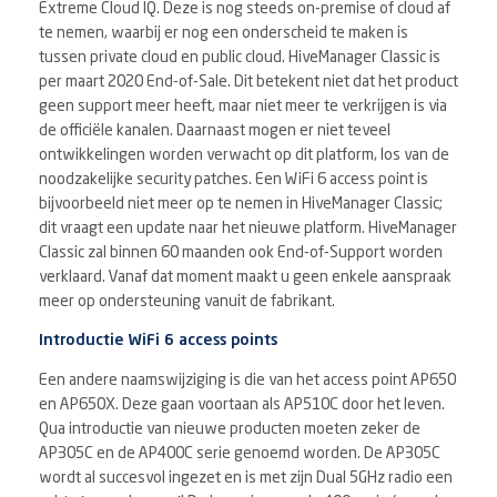
Extreme Cloud IQ. Deze is nog steeds on-premise of cloud af
te nemen, waarbij er nog een onderscheid te maken is
tussen private cloud en public cloud. HiveManager Classic is
per maart 2020 End-of-Sale. Dit betekent niet dat het product
geen support meer heeft, maar niet meer te verkrijgen is via
de officiële kanalen. Daarnaast mogen er niet teveel
ontwikkelingen worden verwacht op dit platform, los van de
noodzakelijke security patches. Een WiFi 6 access point is
bijvoorbeeld niet meer op te nemen in HiveManager Classic;
dit vraagt een update naar het nieuwe platform. HiveManager
Classic zal binnen 60 maanden ook End-of-Support worden
verklaard. Vanaf dat moment maakt u geen enkele aanspraak
meer op ondersteuning vanuit de fabrikant.
Introductie WiFi 6 access points
Een andere naamswijziging is die van het access point AP650
en AP650X. Deze gaan voortaan als AP510C door het leven.
Qua introductie van nieuwe producten moeten zeker de
AP305C en de AP400C serie genoemd worden. De AP305C
wordt al succesvol ingezet en is met zijn Dual 5GHz radio een