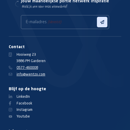
Jouw maandelijkse portie netwerk inspiratie
Meld je aan voor onze nieuwsbrief
E-mailadres
(Vereist)
Contact
Hooiweg 23
3886 PM Garderen
0577-460008
info@wentzo.com
Blijf op de hoogte
LinkedIn
Facebook
Instagram
Youtube