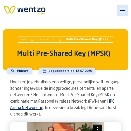
Open
Home
Nieuws Artikel
Multi Pre-Shared Key (MPSK)
Multi Pre-Shared Key (MPSK)
Video’s
Gepubliceerd op 12-07-2025
Hoe bied je gebruikers een veilige, persoonlijke wifi-toegang
zonder ingewikkelde inlogprocedures of tientallen aparte
netwerken? Het antwoord: Multi Pre-Shared Key (MPSK) in
combinatie met Personal Wireless Network (PWN) van
HPE
Aruba Networking
. In deze video break legt René van Dorst
uit hoe dit werkt.