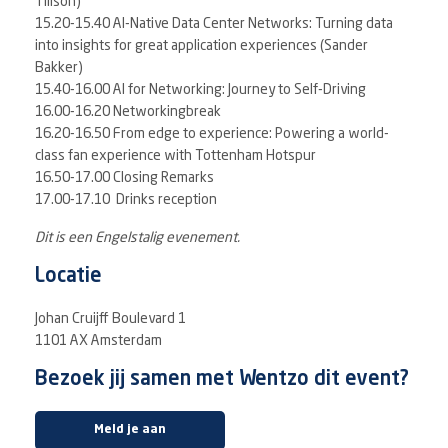
Tillson)
15.20-15.40 AI-Native Data Center Networks: Turning data
into insights for great application experiences (Sander
Bakker)
15.40-16.00 AI for Networking: Journey to Self-Driving
16.00-16.20 Networkingbreak
16.20-16.50 From edge to experience: Powering a world-
class fan experience with Tottenham Hotspur
16.50-17.00 Closing Remarks
17.00-17.10 Drinks reception
Dit is een Engelstalig evenement.
Locatie
Johan Cruijff Boulevard 1
1101 AX Amsterdam
Bezoek jij samen met Wentzo dit event?
opent in nieuw tabblad
Meld je aan