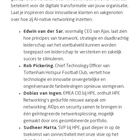
betekent voor de digitale transformatie van jouw organisatie.
Laat je inspireren door innovatieve klanten en vakgenoten
over hoe zij AI-native networking inzetten.
Edwin van der Sar
, voormalig CEO van Ajax, laat zien
hoe principes van teamwork, strategie en daadkrachtig
leiderschap van het voetbalveld kunnen worden
toegepast om leiderschap te versterken en zakelijk
succes te stimuleren.
Rob Pickering
, Chief Technology Officer van
Tottenham Hotspur Football Club, vertelt hoe
technologie en innovatie onvergetelijke en
ongeëvenaarde fanbelevingen opnieuw vormgeven.
Dobias van Ingen
, EMEA CIO bij HPE, onthult HPE
Networking’s gedurfde nieuwe aanpak om
networking, AIOps en security samen te brengen in
één geïntegreerde netwerkoplossing, mogelijk
gemaakt door ons gecombineerde portfolio.
Sudheer Matta
, SVP bij HPE, gaat dieper in op de
toekomst van connectiviteit met onze visie op het