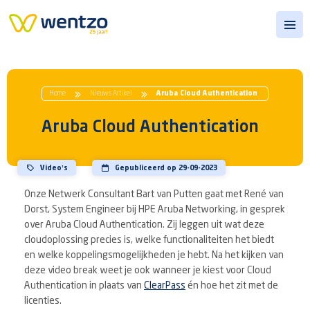
Open
Home
Nieuws Artikel
Aruba Cloud Authentication
Aruba Cloud Authentication
Video’s
Gepubliceerd op 29-09-2023
Onze Netwerk Consultant Bart van Putten gaat met René van
Dorst, System Engineer bij HPE Aruba Networking, in gesprek
over Aruba Cloud Authentication. Zij leggen uit wat deze
cloudoplossing precies is, welke functionaliteiten het biedt
en welke koppelingsmogelijkheden je hebt. Na het kijken van
deze video break weet je ook wanneer je kiest voor Cloud
Authentication in plaats van
ClearPass
én hoe het zit met de
licenties.