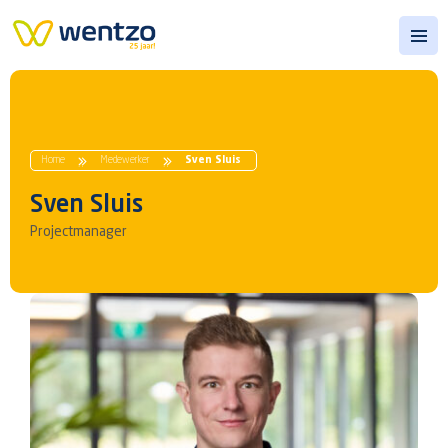
Open
Home
Medewerker
Sven Sluis
Sven Sluis
Projectmanager